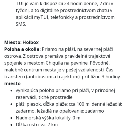
TUI je vám k dispozícii 24 hodín denne, 7 dní v
týždni, a to digitálne prostredníctvom chatu v
aplikácii myTUI, telefonicky a prostredníctvom
SMS.
Miesto:
Holbox
Poloha a okolie:
Priamo na pláži, na severnej pláži
ostrova. Z ostrova premáva pravidelné trajektové
spojenie s mestom Chiquila na pevnine. Pôvodné,
malebné centrum mesta je v pešej vzdialenosti. Čas
transferu (autobusom a trajektom): približne 3 hodiny.
miesto
vynikajúca poloha priamo pri pláži, v prírodnej
rezervácii, tiché prostredie
pláž: piesok, dĺžka pláže: cca 100 m, denné ležadlá:
zadarmo, ležadlá na opaľovanie: zadarmo
Nadmorská výška lokality: 0 m
Dĺžka ostrova: 7 km