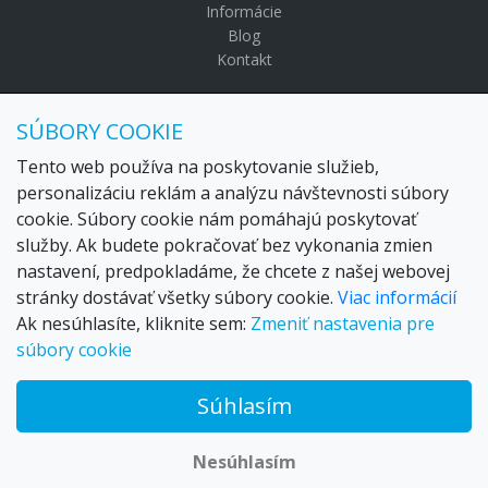
Informácie
Blog
Kontakt
© Copyright 2024 Settour. Všetky práva vyhradené.
SÚBORY COOKIE
Maldivy.sk je značkou
Settour Slovakia spol. s r o.
Sídlo:
Lazaretská 29, Bratislava 81109
Tento web používa na poskytovanie služieb,
Email:
settour@settour.sk
personalizáciu reklám a analýzu návštevnosti súbory
Telefón
: 02 529 279 17, 529 328 68-9
cookie. Súbory cookie nám pomáhajú poskytovať
IČO
: 36179825
služby. Ak budete pokračovať bez vykonania zmien
IČ-DPH:
SK2020057314
nastavení, predpokladáme, že chcete z našej webovej
OR SR
Bratislava I. odd.: Sro, vložka: 29873/V
stránky dostávať všetky súbory cookie.
Viac informácií
Ak nesúhlasíte, kliknite sem:
Zmeniť nastavenia pre
súbory cookie
Súhlasím
© 2026 Trax – your travel web creator and travel products
marketplace
Nesúhlasím