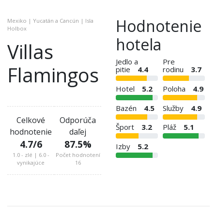
Hodnotenie
Mexiko | Yucatán a Cancún | Isla
Holbox
hotela
Villas
Jedlo a
Pre
Flamingos
pitie
4.4
rodinu
3.7
Hotel
5.2
Poloha
4.9
Bazén
4.5
Služby
4.9
Celkové
Odporúča
Šport
3.2
Pláž
5.1
hodnotenie
daľej
4.7
/6
87.5
%
Izby
5.2
1.0 - zlé | 6.0 -
Počet hodnotení
vynikajúce
16