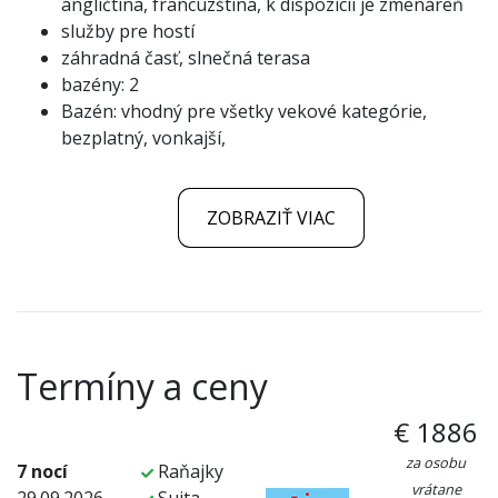
angličtina, francúzština, k dispozícii je zmenáreň
služby pre hostí
záhradná časť, slnečná terasa
bazény: 2
Bazén: vhodný pre všetky vekové kategórie,
bezplatný, vonkajší,
ZOBRAZIŤ VIAC
Termíny a ceny
€ 1886
za osobu
7 nocí
Raňajky
vrátane