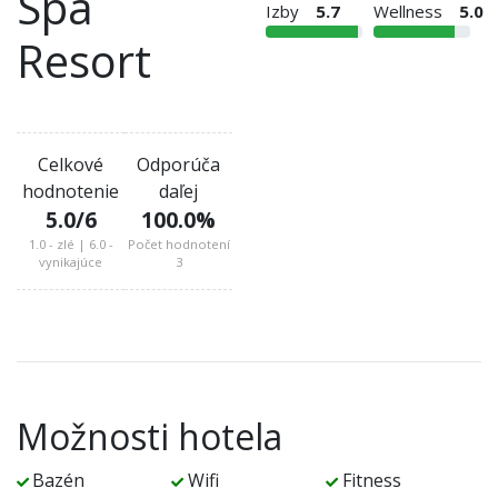
Spa
Izby
5.7
Wellness
5.0
Resort
Celkové
Odporúča
hodnotenie
daľej
5.0
/6
100.0
%
1.0 - zlé | 6.0 -
Počet hodnotení
vynikajúce
3
Možnosti hotela
Bazén
Wifi
Fitness