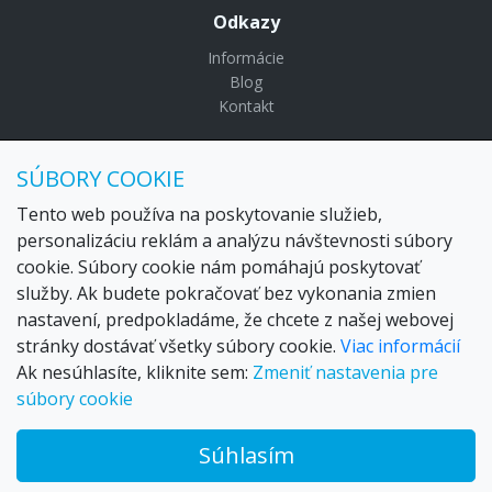
Odkazy
Informácie
Blog
Kontakt
© Copyright 2024 Settour. Všetky práva vyhradené.
SÚBORY COOKIE
Maldivy.sk je značkou
Settour Slovakia spol. s r o.
Sídlo:
Lazaretská 29, Bratislava 81109
Tento web používa na poskytovanie služieb,
Email:
settour@settour.sk
personalizáciu reklám a analýzu návštevnosti súbory
Telefón
: 02 529 279 17, 529 328 68-9
cookie. Súbory cookie nám pomáhajú poskytovať
IČO
: 36179825
služby. Ak budete pokračovať bez vykonania zmien
IČ-DPH:
SK2020057314
nastavení, predpokladáme, že chcete z našej webovej
OR SR
Bratislava I. odd.: Sro, vložka: 29873/V
stránky dostávať všetky súbory cookie.
Viac informácií
Ak nesúhlasíte, kliknite sem:
Zmeniť nastavenia pre
súbory cookie
Súhlasím
© 2026 Trax – your travel web creator and travel products