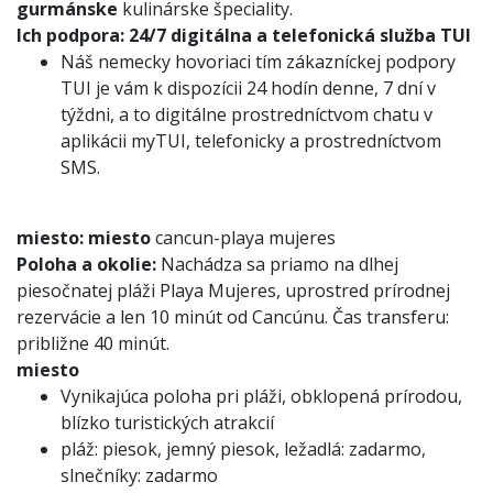
gurmánske
kulinárske špeciality.
Ich podpora:
24/7 digitálna a telefonická služba TUI
Náš nemecky hovoriaci tím zákazníckej podpory
TUI je vám k dispozícii 24 hodín denne, 7 dní v
týždni, a to digitálne prostredníctvom chatu v
aplikácii myTUI, telefonicky a prostredníctvom
SMS.
miesto:
miesto
cancun-playa mujeres
Poloha a okolie:
Nachádza sa priamo na dlhej
piesočnatej pláži Playa Mujeres, uprostred prírodnej
rezervácie a len 10 minút od Cancúnu. Čas transferu:
približne 40 minút.
miesto
Vynikajúca poloha pri pláži, obklopená prírodou,
blízko turistických atrakcií
pláž: piesok, jemný piesok, ležadlá: zadarmo,
slnečníky: zadarmo