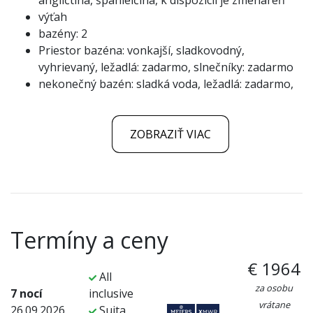
angličtina, španielčina, k dispozícii je zmenáreň
výťah
bazény: 2
Priestor bazéna: vonkajší, sladkovodný,
vyhrievaný, ležadlá: zadarmo, slnečníky: zadarmo
nekonečný bazén: sladká voda, ležadlá: zadarmo,
ZOBRAZIŤ VIAC
Termíny a ceny
€ 1964
All
za osobu
7 nocí
inclusive
vrátane
26.09.2026
Suita