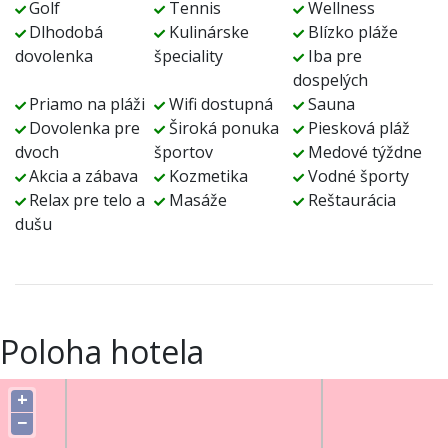
Golf
Tennis
Wellness
Dlhodobá
Kulinárske
Blízko pláže
dovolenka
špeciality
Iba pre
dospelých
Priamo na pláži
Wifi dostupná
Sauna
Dovolenka pre
Široká ponuka
Piesková pláž
dvoch
športov
Medové týždne
Akcia a zábava
Kozmetika
Vodné športy
Relax pre telo a
Masáže
Reštaurácia
dušu
Poloha hotela
+
−