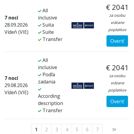
€ 2041
All
za osobu
7 nocí
inclusive
vrátane
28.09.2026
Suita
poplatkov
Vídeň (VIE)
Suite
Transfer
Overiť
All
€ 2041
inclusive
Podľa
za osobu
7 nocí
zadania
vrátane
29.08.2026
poplatkov
Vídeň (VIE)
According
Overiť
description
Transfer
1
2
3
4
5
6
7