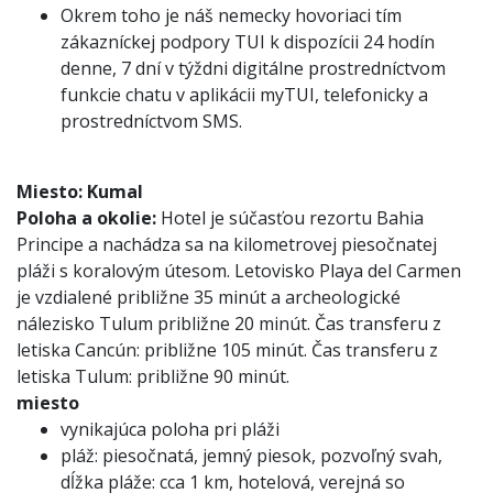
Okrem toho je náš nemecky hovoriaci tím
zákazníckej podpory TUI k dispozícii 24 hodín
denne, 7 dní v týždni digitálne prostredníctvom
funkcie chatu v aplikácii myTUI, telefonicky a
prostredníctvom SMS.
Miesto:
Kumal
Poloha a okolie:
Hotel je súčasťou rezortu Bahia
Principe a nachádza sa na kilometrovej piesočnatej
pláži s koralovým útesom. Letovisko Playa del Carmen
je vzdialené približne 35 minút a archeologické
nálezisko Tulum približne 20 minút. Čas transferu z
letiska Cancún: približne 105 minút. Čas transferu z
letiska Tulum: približne 90 minút.
miesto
vynikajúca poloha pri pláži
pláž: piesočnatá, jemný piesok, pozvoľný svah,
dĺžka pláže: cca 1 km, hotelová, verejná so