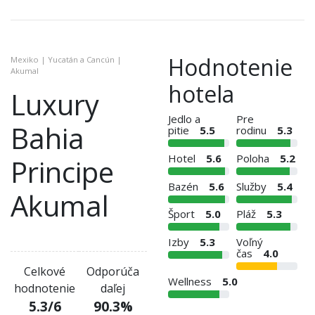
Hodnotenie
Mexiko | Yucatán a Cancún |
Akumal
hotela
Luxury
Jedlo a
Pre
Bahia
pitie
5.5
rodinu
5.3
Hotel
5.6
Poloha
5.2
Principe
Bazén
5.6
Služby
5.4
Akumal
Šport
5.0
Pláž
5.3
Izby
5.3
Voľný
čas
4.0
Celkové
Odporúča
Wellness
5.0
hodnotenie
daľej
5.3
/6
90.3
%