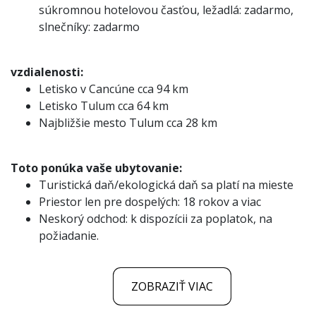
súkromnou hotelovou časťou, ležadlá: zadarmo,
slnečníky: zadarmo
vzdialenosti:
Letisko v Cancúne cca 94 km
Letisko Tulum cca 64 km
Najbližšie mesto Tulum cca 28 km
Toto ponúka vaše ubytovanie:
Turistická daň/ekologická daň sa platí na mieste
Priestor len pre dospelých: 18 rokov a viac
Neskorý odchod: k dispozícii za poplatok, na
požiadanie.
ZOBRAZIŤ VIAC