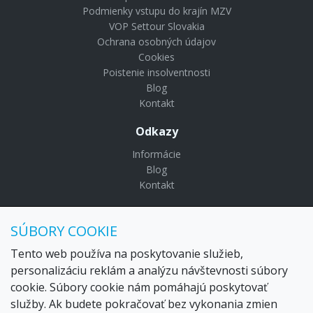
Podmienky vstupu do krajín MZV
VOP Settour Slovakia
Ochrana osobných údajov
Cookies
Poistenie insolventnosti
Blog
Kontakt
Odkazy
Informácie
Blog
Kontakt
© Copyright 2024 Settour. Všetky práva vyhradené.
SÚBORY COOKIE
Maldivy.sk je značkou
Settour Slovakia spol. s r o.
Sídlo:
Lazaretská 29, Bratislava 81109
Tento web používa na poskytovanie služieb,
Email:
settour@settour.sk
personalizáciu reklám a analýzu návštevnosti súbory
Telefón
: 02 529 279 17, 529 328 68-9
cookie. Súbory cookie nám pomáhajú poskytovať
IČO
: 36179825
služby. Ak budete pokračovať bez vykonania zmien