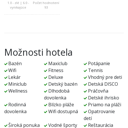
1.0 - zlé | 6.0 -
Počet hodnotení
vynikajúce
93
Možnosti hotela
Bazén
Maxiclub
Potápanie
Wifi
Fitness
Tennis
Lekár
Deluxe
Vhodný pre deti
Miniclub
Detský bazén
Detská DISCO
Wellness
Dlhodobá
Práčovňa
dovolenka
Detské ihrisko
Rodinná
Blízko pláže
Priamo na pláži
dovolenka
Wifi dostupná
Opatrovanie
detí
Široká ponuka
Vodné športy
Reštaurácia