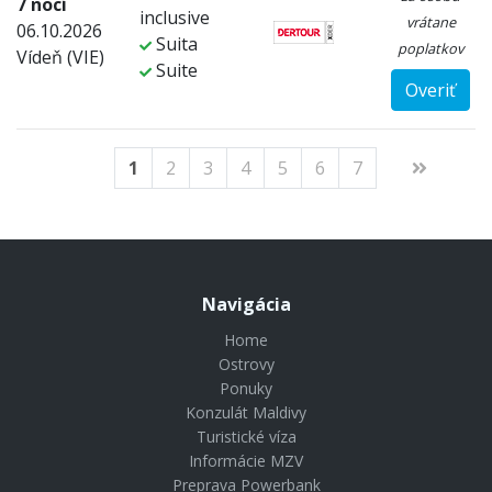
7 nocí
inclusive
vrátane
06.10.2026
Suita
poplatkov
Vídeň (VIE)
Suite
Overiť
1
2
3
4
5
6
7
Navigácia
Home
Ostrovy
Ponuky
Konzulát Maldivy
Turistické víza
Informácie MZV
Preprava Powerbank