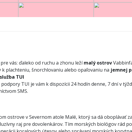
 pre vás: ďaleko od ruchu a zhonu leží
malý ostrov
Vabbinf
v k plachteniu, šnorchlovaniu alebo opaľovaniu na
jemnej p
 služba TUI
podpory TUI je vám k dispozícii 24 hodín denne, 7 dní v týžd
dníctvom SMS.
 ostrove v Severnom atole Malé, ktorý sa dá oboplávať za 
kluzívny raj pre dovolenkárov. Tím morských biológov rád 
erácii koralových útesov alebo správaní morských korytnač