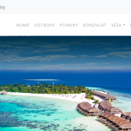
ivy
HOME
OSTROVY
PONUKY
KONZULÁT
VÍZA