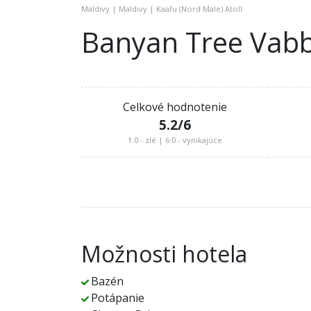
Maldivy | Maldivy | Kaafu (Nord Male) Atoll
Banyan Tree Vabb
Celkové hodnotenie
5.2
/6
1.0 - zlé | 6.0 - vynikajúce
Možnosti hotela
Bazén
Potápanie