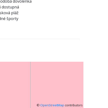
hodobá dovolenka
i dostupná
sková pláž
né športy
©
OpenStreetMap
contributors