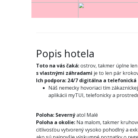
Popis hotela
Toto na vás čaká:
ostrov, takmer úplne len
s vlastnými záhradami
je to len pár kroko
Ich podpora:
24/7 digitálna a telefonická
Náš nemecky hovoriaci tím zákazníckej 
aplikácii myTUI, telefonicky a prostre
Poloha:
Severný
atol Malé
Poloha a okolie:
Na malom, takmer kruhovom
citlivosťou vytvorený vysoko pohodlný a ex
ako sú najnovšie výskumné poznatky o regen