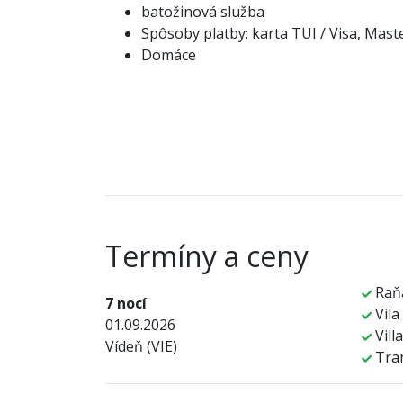
batožinová služba
Spôsoby platby: karta TUI / Visa, Mas
Domáce
Termíny a ceny
Raň
7 nocí
Vila
01.09.2026
Villa
Vídeň (VIE)
Tra