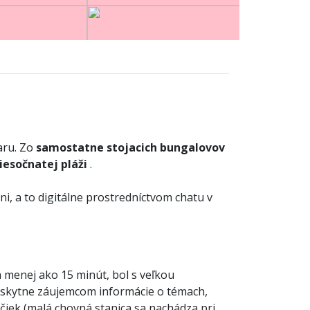
aru. Zo
samostatne stojacich bungalovov
iesočnatej pláži
.
ni, a to digitálne prostredníctvom chatu v
menej ako 15 minút, bol s veľkou
poskytne záujemcom informácie o témach,
iek (malá chovná stanica sa nachádza pri