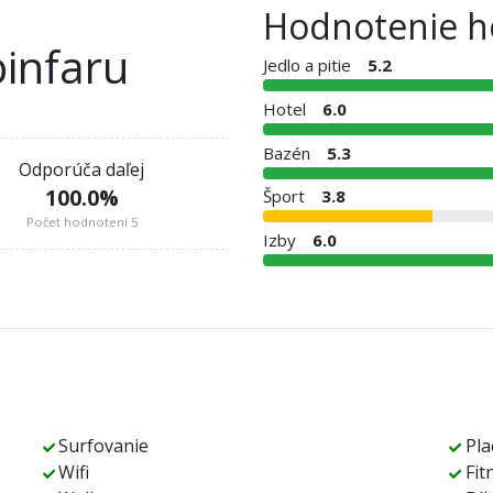
Hodnotenie h
infaru
Jedlo a pitie
5.2
Hotel
6.0
Bazén
5.3
Odporúča daľej
100.0
%
Šport
3.8
Počet hodnotení 5
Izby
6.0
Surfovanie
Pla
Wifi
Fit