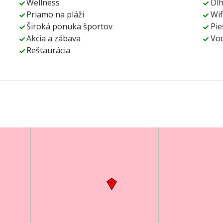
Wellness
Dl
Priamo na pláži
Wif
Široká ponuka športov
Pie
Akcia a zábava
Vod
Reštaurácia