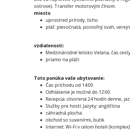
ostrove). Transfer motorovým člnom.
miesto
uprostred prírody, ticho
pláž: piesočnatá, pozvoľný svah, verejn
vzdialenosti:
Medzinárodné letisko Velana, čas cesty:
priamo na pláži
Toto ponúka vaše ubytovanie:
Čas príchodu od 14:00
Odhlásenie je možné do 12:00.
Recepcia: otvorená 24 hodín denne, jaz
Služby pre hostí: Jazyky: angličtina
záhradná plocha
obchod so suvenírmi, butik
Internet: Wi-Fi v celom hoteli (komplex