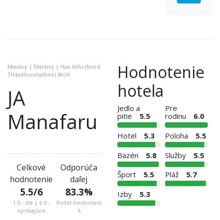
Hodnotenie
Maldivy | Maldivy | Haa Alifu (Nord
Thiladhunmathee) Atoll
hotela
JA
Jedlo a
Pre
Manafaru
pitie
5.5
rodinu
6.0
Hotel
5.3
Poloha
5.5
Bazén
5.8
Služby
5.5
Celkové
Odporúča
Šport
5.5
Pláž
5.7
hodnotenie
daľej
5.5
/6
83.3
%
Izby
5.3
1.0 - zlé | 6.0 -
Počet hodnotení
vynikajúce
6