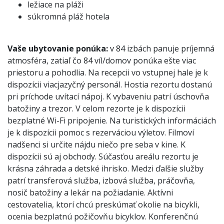
ležiace na pláži
súkromná pláž hotela
Vaše ubytovanie ponúka:
v 84 izbách panuje príjemná
atmosféra, zatiaľ čo 84 víl/domov ponúka ešte viac
priestoru a pohodlia. Na recepcii vo vstupnej hale je k
dispozícii viacjazyčný personál. Hostia rezortu dostanú
pri príchode uvítací nápoj. K vybaveniu patrí úschovňa
batožiny a trezor. V celom rezorte je k dispozícii
bezplatné Wi-Fi pripojenie. Na turistických informáciách
je k dispozícii pomoc s rezerváciou výletov. Filmoví
nadšenci si určite nájdu niečo pre seba v kine. K
dispozícii sú aj obchody. Súčasťou areálu rezortu je
krásna záhrada a detské ihrisko. Medzi ďalšie služby
patrí transferová služba, izbová služba, práčovňa,
nosič batožiny a lekár na požiadanie. Aktívni
cestovatelia, ktorí chcú preskúmať okolie na bicykli,
ocenia bezplatnú požičovňu bicyklov. Konferenčnú