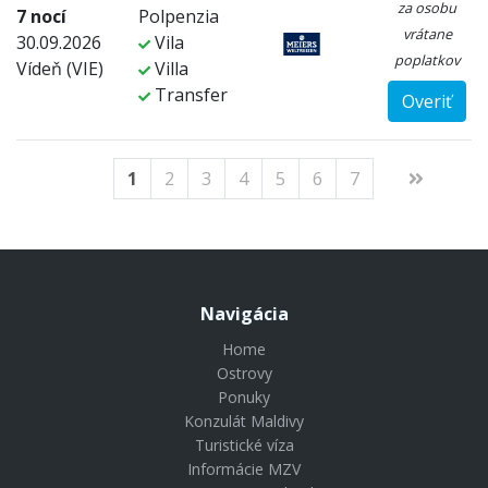
za osobu
7 nocí
Polpenzia
vrátane
30.09.2026
Vila
poplatkov
Vídeň (VIE)
Villa
Transfer
Overiť
1
2
3
4
5
6
7
Navigácia
Home
Ostrovy
Ponuky
Konzulát Maldivy
Turistické víza
Informácie MZV