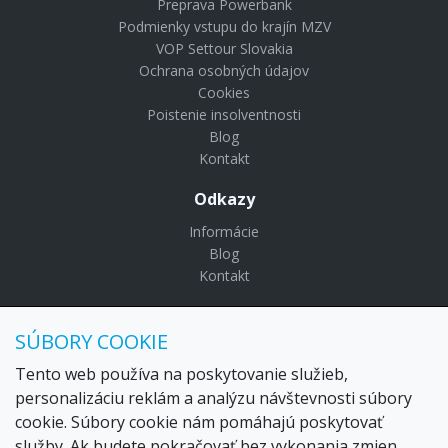
Preprava Powerbank
Podmienky vstupu do krajín MZV
VOP Settour Slovakia
Ochrana osobných údajov
Cookies
Poistenie insolventnosti
Blog
Kontakt
Odkazy
Informácie
Blog
Kontakt
© Copyright 2024 Settour. Všetky práva vyhradené.
SÚBORY COOKIE
Maldivy.sk je značkou
Settour Slovakia spol. s r o.
Sídlo:
Lazaretská 29, Bratislava 81109
Tento web používa na poskytovanie služieb,
Email:
settour@settour.sk
personalizáciu reklám a analýzu návštevnosti súbory
Telefón
: 02 529 279 17, 529 328 68-9
cookie. Súbory cookie nám pomáhajú poskytovať
IČO
: 36179825
služby. Ak budete pokračovať bez vykonania zmien