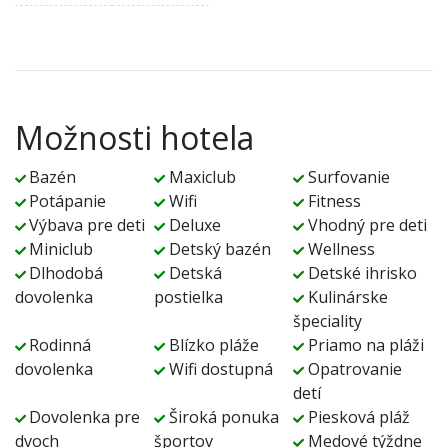
Možnosti hotela
Bazén
Maxiclub
Surfovanie
Potápanie
Wifi
Fitness
Výbava pre deti
Deluxe
Vhodný pre deti
Miniclub
Detský bazén
Wellness
Dlhodobá
Detská
Detské ihrisko
dovolenka
postielka
Kulinárske
špeciality
Rodinná
Blízko pláže
Priamo na pláži
dovolenka
Wifi dostupná
Opatrovanie
detí
Dovolenka pre
Široká ponuka
Piesková pláž
dvoch
športov
Medové týždne