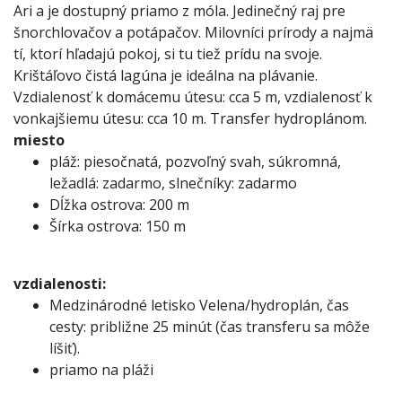
Ari a je dostupný priamo z móla. Jedinečný raj pre
šnorchlovačov a potápačov. Milovníci prírody a najmä
tí, ktorí hľadajú pokoj, si tu tiež prídu na svoje.
Krištáľovo čistá lagúna je ideálna na plávanie.
Vzdialenosť k domácemu útesu: cca 5 m, vzdialenosť k
vonkajšiemu útesu: cca 10 m. Transfer hydroplánom.
miesto
pláž: piesočnatá, pozvoľný svah, súkromná,
ležadlá: zadarmo, slnečníky: zadarmo
Dĺžka ostrova: 200 m
Šírka ostrova: 150 m
vzdialenosti:
Medzinárodné letisko Velena/hydroplán, čas
cesty: približne 25 minút (čas transferu sa môže
líšiť).
priamo na pláži