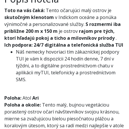
Toto na vás čaká:
Tento očarujúci malý ostrov je
skutočným klenotom
v Indickom oceáne a ponúka
výnimočné a personalizované služby.
S rozmermi iba
približne 200 m x 150 m
je ostrov
rajom pre tých,
ktorí hľadajú pokoj a ticho a milovníkov prírody
.
Ich podpora:
24/7 digitálna a telefonická služba TUI
Náš nemecky hovoriaci tím zákazníckej podpory
TUI je vám k dispozícii 24 hodín denne, 7 dní v
týždni, a to digitálne prostredníctvom chatu v
aplikácii myTUI, telefonicky a prostredníctvom
SMS.
Poloha:
Atol
Ari
Poloha a okolie:
Tento malý, bujnou vegetáciou
porastený ostrov očarí návštevníkov svojou krásnou,
mierne sa zvažujúcou bielou piesočnatou plážou a
koralovým útesom, ktorý sa radí medzi najlepšie v atole