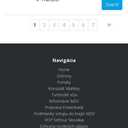
Overiť
1
2
3
4
5
6
7
Navigácia
Home
Ostrovy
Ponuky
Konzulát Maldivy
Turistické víza
Informácie MZV
Preprava Powerbank
Podmienky vstupu do krajín MZV
VOP Settour Slovakia
Ochrana osobných údajov