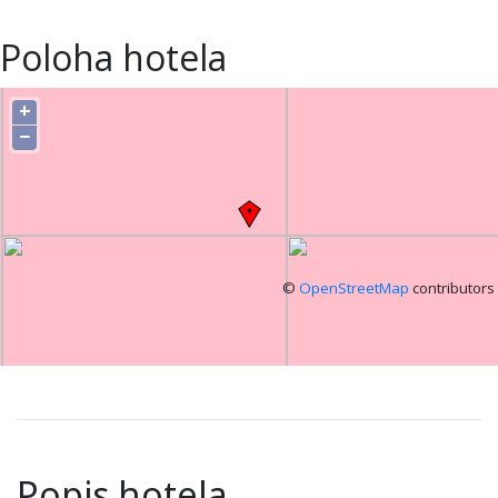
Poloha hotela
+
−
©
OpenStreetMap
contributors
Popis hotela