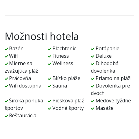
Možnosti hotela
Bazén
Plachtenie
Potápanie
Wifi
Fitness
Deluxe
Mierne sa
Wellness
Dlhodobá
zvažujúca pláž
dovolenka
Práčovňa
Blízko pláže
Priamo na pláži
Wifi dostupná
Sauna
Dovolenka pre
dvoch
Široká ponuka
Piesková pláž
Medové týždne
športov
Vodné športy
Masáže
Reštaurácia