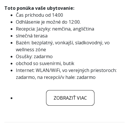
Toto ponúka vaše ubytovanie:
Čas príchodu od 14:00
Odhlásenie je možné do 12:00.
Recepcia: Jazyky: nemčina, angličtina
slnečná terasa
Bazén: bezplatný, vonkajší, sladkovodný, vo
wellness zóne
Osušky: zadarmo
obchod so suvenírmi, butik
Internet: WLAN/WiFi, vo verejných priestoroch:
zadarmo, na recepcii/v hale: zadarmo
ZOBRAZIŤ VIAC