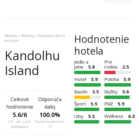
Hodnotenie
Maldivy | Maldivy | Kandolhu (Nord
Ari) Atoll
hotela
Kandolhu
Jedlo a
Pre
Island
pitie
5.8
rodinu
2.5
Hotel
5.9
Poloha
5.9
Bazén
3.5
Služby
5.6
Celkové
Odporúča
Šport
5.5
Pláž
5.9
hodnotenie
daľej
5.6
/6
100.0
%
Izby
5.5
Wellness
6.0
1.0 - zlé | 6.0 -
Počet hodnotení
vynikajúce
17