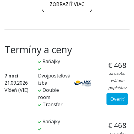
ZOBRAZIŤ VIAC
Termíny a ceny
Raňajky
€ 468
za osobu
7 nocí
Dvojposteľová
vrátane
21.09.2026
izba
poplatkov
Vídeň (VIE)
Double
room
Overiť
Transfer
Raňajky
€ 468
za osobu