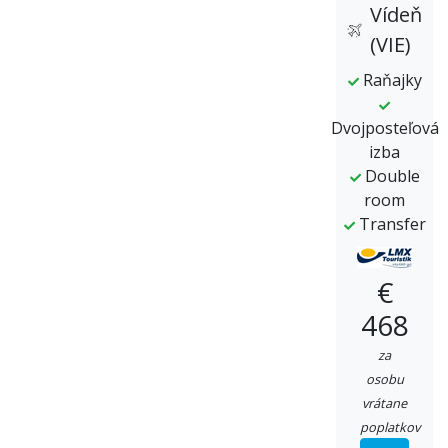
Vídeň
(VIE)
Raňajky
Dvojposteľová
izba
Double
room
Transfer
€
468
za
osobu
vrátane
poplatkov