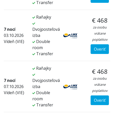
Transfer
Raňajky
€ 468
za osobu
7 nocí
Dvojposteľová
vrátane
03.10.2026
izba
poplatkov
Vídeň (VIE)
Double
room
Overiť
Transfer
Raňajky
€ 468
za osobu
7 nocí
Dvojposteľová
vrátane
07.10.2026
izba
poplatkov
Vídeň (VIE)
Double
room
Overiť
Transfer