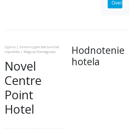
Overiť
Hodnotenie
Cyprus | Severocyperská turecká
republika | Magusa (Famagusta)
hotela
Novel
Centre
Point
Hotel