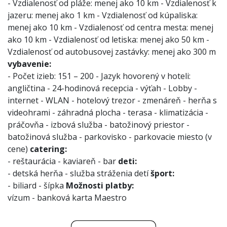
- Vzdialenosť od pláže: menej ako 10 km
- Vzdialenosť k
jazeru: menej ako 1 km
- Vzdialenosť od kúpaliska:
menej ako 10 km
- Vzdialenosť od centra mesta: menej
ako 10 km
- Vzdialenosť od letiska: menej ako 50 km
-
Vzdialenosť od autobusovej zastávky: menej ako 300 m
vybavenie:
- Počet izieb: 151 – 200
- Jazyk hovorený v hoteli:
angličtina
- 24-hodinová recepcia
- výťah
- Lobby
-
internet
- WLAN
- hotelový trezor
- zmenáreň
- herňa s
videohrami
- záhradná plocha
- terasa
- klimatizácia
-
práčovňa
- izbová služba
- batožinový priestor
-
batožinová služba
- parkovisko
- parkovacie miesto (v
cene)
catering:
- reštaurácia
- kaviareň
- bar
deti:
- detská herňa
- služba stráženia detí
šport:
- biliard
- šípka
Možnosti platby:
vízum
- banková karta Maestro