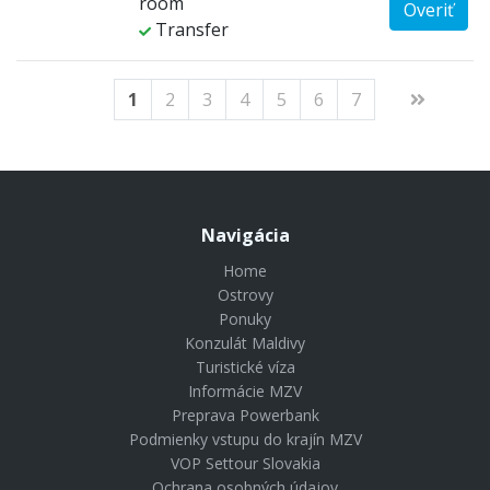
room
Overiť
Transfer
1
2
3
4
5
6
7
Navigácia
Home
Ostrovy
Ponuky
Konzulát Maldivy
Turistické víza
Informácie MZV
Preprava Powerbank
Podmienky vstupu do krajín MZV
VOP Settour Slovakia
Ochrana osobných údajov