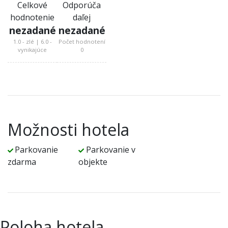
Celkové
Odporúča
hodnotenie
daľej
nezadané
nezadané
1.0 - zlé | 6.0 -
Počet hodnotení
vynikajúce
0
Možnosti hotela
Parkovanie
Parkovanie v
zdarma
objekte
Poloha hotela