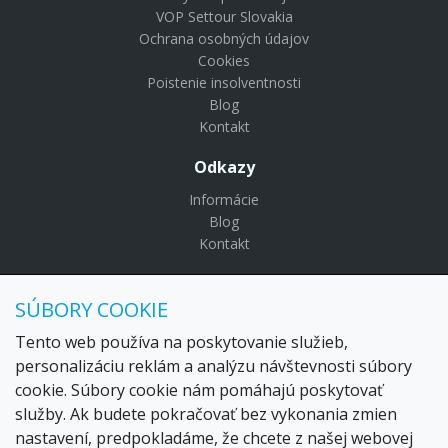
VOP Settour Slovakia
Ochrana osobných údajov
Cookies
Poistenie insolventnosti
Blog
Kontakt
Odkazy
Informácie
Blog
Kontakt
© Copyright 2024 Settour. Všetky práva vyhradené.
SÚBORY COOKIE
Maldivy.sk je značkou
Settour Slovakia spol. s r o.
Sídlo:
Lazaretská 29, Bratislava 81109
Tento web používa na poskytovanie služieb,
Email:
settour@settour.sk
personalizáciu reklám a analýzu návštevnosti súbory
Telefón
: 02 529 279 17, 529 328 68-9
cookie. Súbory cookie nám pomáhajú poskytovať
IČO
: 36179825
služby. Ak budete pokračovať bez vykonania zmien
IČ-DPH:
SK2020057314
nastavení, predpokladáme, že chcete z našej webovej