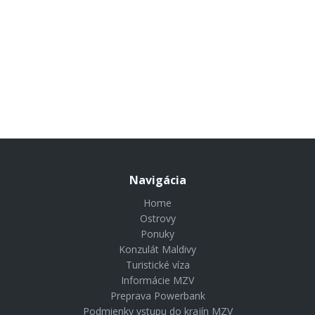
Astor Garden Hotel
Villa Chinka
546 €
od
Hotel Primorski
619 €
od
Ensana Aquahouse Hotel
635 €
od
638 €
od
1648 €
od
773 €
od
867 €
od
Navigácia
Home
Ostrovy
Ponuky
Konzulát Maldivy
Turistické víza
Informácie MZV
Preprava Powerbank
Podmienky vstupu do krajín MZV