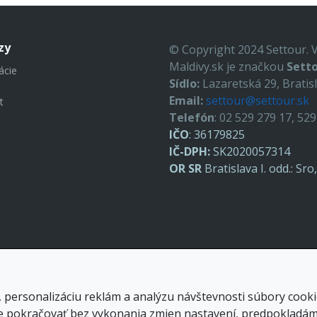
zy
© Copyright 2024 Settour. 
Maldivy.sk je značkou
Setto
ácie
Sídlo:
Lazaretská 29, Bratis
Email:
settour@settour.sk
t
Telefón
: 02 529 279 17, 52
IČO
: 36179825
IČ-DPH:
SK2020057314
OR SR
Bratislava I. odd.: Sr
 personalizáciu reklám a analýzu návštevnosti súbory cooki
 pokračovať bez vykonania zmien nastavení, predpokladáme