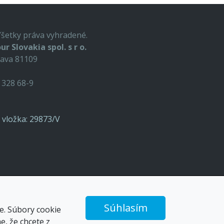
Všetky práva vyhradené.
ur Slovakia spol. s r o.
lava 81109
9 328 68-9
o, vložka: 29873/V
Súhlasím
e. Súbory cookie
, že chcete z