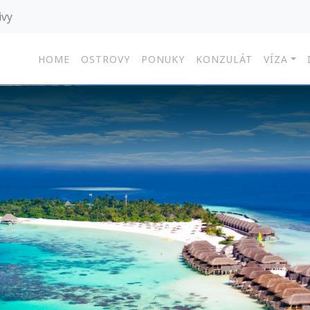
ivy
HOME
OSTROVY
PONUKY
KONZULÁT
VÍZA