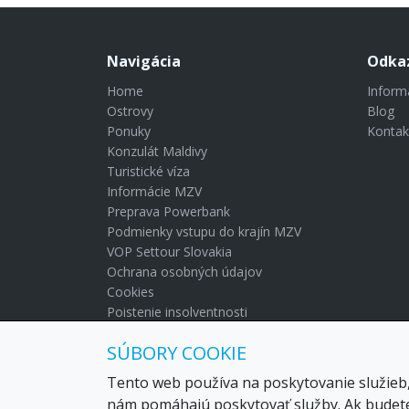
Navigácia
Odka
Home
Inform
Ostrovy
Blog
Ponuky
Kontak
Konzulát Maldivy
Turistické víza
Informácie MZV
Preprava Powerbank
Podmienky vstupu do krajín MZV
VOP Settour Slovakia
Ochrana osobných údajov
Cookies
Poistenie insolventnosti
Blog
SÚBORY COOKIE
Kontakt
Tento web používa na poskytovanie služieb,
nám pomáhajú poskytovať služby. Ak budete