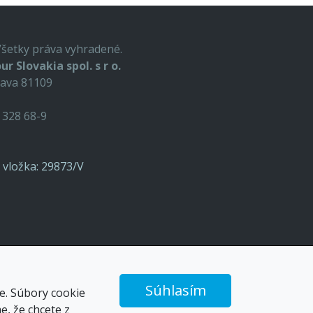
Všetky práva vyhradené.
ur Slovakia spol. s r o.
lava 81109
9 328 68-9
o, vložka: 29873/V
Súhlasím
e. Súbory cookie
, že chcete z