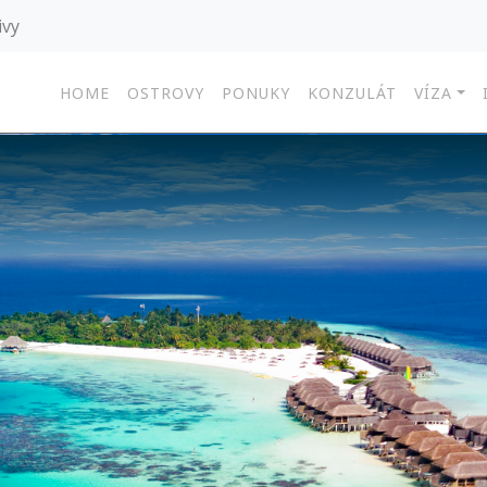
ivy
HOME
OSTROVY
PONUKY
KONZULÁT
VÍZA