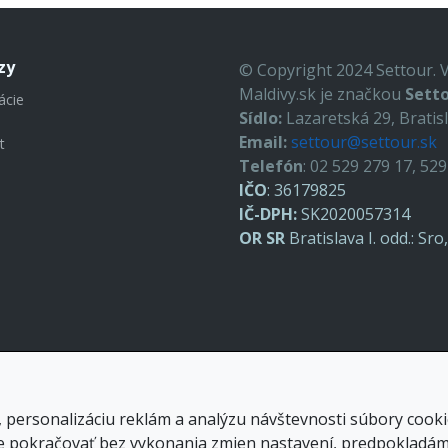
zy
© Copyright 2024 Settour. 
Maldivy.sk je značkou
Setto
ácie
Sídlo:
Lazaretská 29, Bratis
Email:
settour@settour.sk
t
Telefón
: 02 529 279 17, 52
IČO
: 36179825
IČ-DPH:
SK2020057314
OR SR
Bratislava I. odd.: Sr
 personalizáciu reklám a analýzu návštevnosti súbory cooki
 pokračovať bez vykonania zmien nastavení, predpokladáme