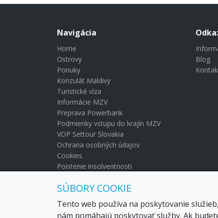
Navigácia
Odka
Home
Inform
Ostrovy
Blog
Ponuky
Kontak
Konzulát Maldivy
Turistické víza
Informácie MZV
Preprava Powerbank
Podmienky vstupu do krajín MZV
VOP Settour Slovakia
Ochrana osobných údajov
Cookies
Poistenie insolventnosti
Blog
SÚBORY COOKIE
Kontakt
Tento web používa na poskytovanie služieb,
nám pomáhajú poskytovať služby. Ak budete