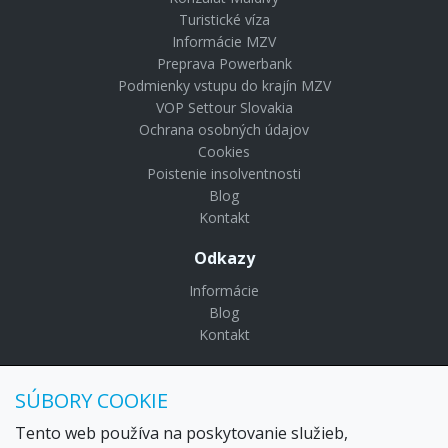
Turistické víza
Informácie MZV
Preprava Powerbank
Podmienky vstupu do krajín MZV
VOP Settour Slovakia
Ochrana osobných údajov
Cookies
Poistenie insolventnosti
Blog
Kontakt
Odkazy
Informácie
Blog
Kontakt
© Copyright 2024 Settour. Všetky práva vyhradené.
SÚBORY COOKIE
Maldivy.sk je značkou
Settour Slovakia spol. s r o.
Sídlo:
Lazaretská 29, Bratislava 81109
Tento web používa na poskytovanie služieb,