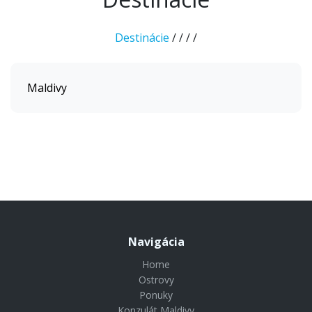
Destinácie
/
/
/
/
Maldivy
Navigácia
Home
Ostrovy
Ponuky
Konzulát Maldivy